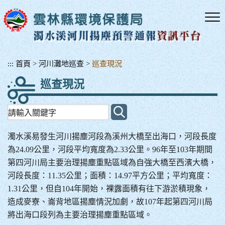
跳
到
主
要
內
容
:::
首頁
>
河川灘地巡查
>
巡查現況
區
巡查現況
塊
濁水溪易發生河川揚塵河段為溪州大橋至出海口，河段長度
為24.09公里，河段平均寬度為2.33公里。96年至103年期間
第四河川局主要治理揚塵重點區域為自強大橋至西濱大橋，
河段長度：11.35公里；面積：14.97平方公里；平均寬度：
1.31公里，但自104年開始，裸露面積有往下游淤積現象，
造成麥寮、崙背地區揚塵情況加劇，故107年起第四河川局
將出海口段列為主要治理揚塵重點區域。