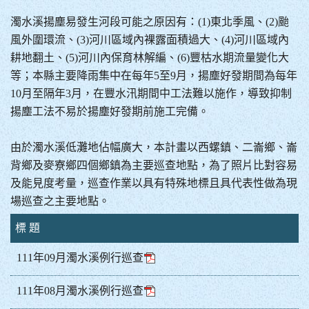
濁水溪揚塵易發生河段可能之原因有：(1)東北季風、(2)颱
風外圍環流、(3)河川區域內裸露面積過大、(4)河川區域內
耕地翻土、(5)河川內保育林解編、(6)豐枯水期流量變化大
等；本縣主要降雨集中在每年5至9月，揚塵好發期間為每年
10月至隔年3月，在豐水汛期間中工法難以施作，導致抑制
揚塵工法不易於揚塵好發期前施工完備。
由於濁水溪低灘地佔幅廣大，本計畫以西螺鎮、二崙鄉、崙
背鄉及麥寮鄉四個鄉鎮為主要巡查地點，為了照片比對容易
及能見度考量，巡查作業以具有特殊地標且具代表性做為現
場巡查之主要地點。
標 題
111年09月濁水溪例行巡查
111年08月濁水溪例行巡查