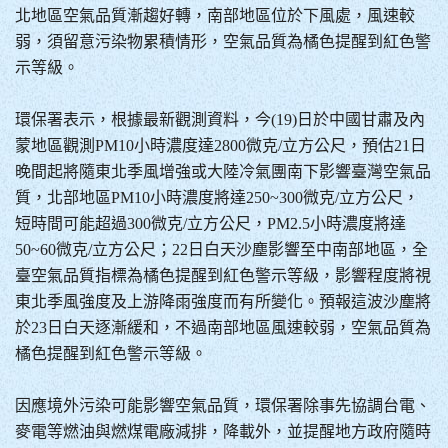
北地區空氣品質漸趨好轉，南部地區位於下風處，風速較
弱，須留意污染物累積情形，空氣品質為橘色提醒到紅色警
示等級。
環保署表示，根據最新觀測資料，今(19)日於中國甘肅及內
蒙地區觀測PM10小時濃度達2800微克/立方公尺，預估21日
晚間起將隨東北季風增強或大陸冷氣團南下影響臺灣空氣品
質，北部地區PM10小時濃度將達250~300微克/立方公尺，
短時間可能超過300微克/立方公尺，PM2.5小時濃度將達
50~60微克/立方公尺；22日白天沙塵影響至中南部地區，全
臺空氣品質指標為橘色提醒到紅色警示等級，影響程度將視
東北季風強度及上游降雨強度而有所變化。預報這波沙塵將
於23日白天逐漸緩和，不過南部地區風速較弱，空氣品質為
橘色提醒到紅色警示等級。
因應境外污染可能影響空氣品質，環保署除事先協調台電、
麥電等燃油與燃煤電廠減排，降載外，並提醒地方政府隨時