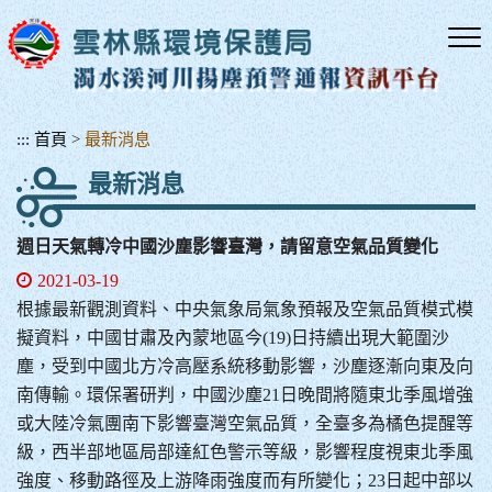
跳
到
主
要
內
容
:::
首頁
>
最新消息
區
最新消息
塊
週日天氣轉冷中國沙塵影響臺灣，請留意空氣品質變化
2021-03-19
根據最新觀測資料、中央氣象局氣象預報及空氣品質模式模
擬資料，中國甘肅及內蒙地區今(19)日持續出現大範圍沙
塵，受到中國北方冷高壓系統移動影響，沙塵逐漸向東及向
南傳輸。環保署研判，中國沙塵21日晚間將隨東北季風增強
或大陸冷氣團南下影響臺灣空氣品質，全臺多為橘色提醒等
級，西半部地區局部達紅色警示等級，影響程度視東北季風
強度、移動路徑及上游降雨強度而有所變化；23日起中部以