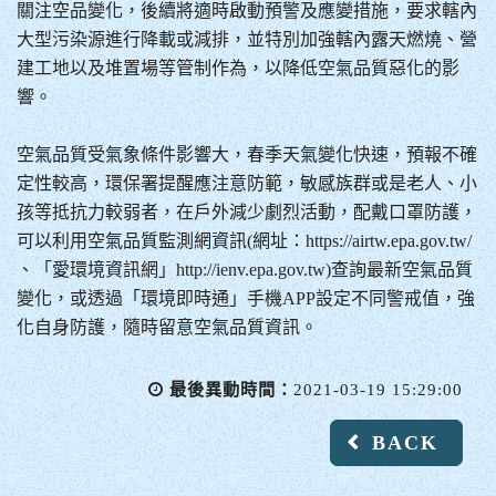
關注空品變化，後續將適時啟動預警及應變措施，要求轄內
大型污染源進行降載或減排，並特別加強轄內露天燃燒、營
建工地以及堆置場等管制作為，以降低空氣品質惡化的影
響。
空氣品質受氣象條件影響大，春季天氣變化快速，預報不確
定性較高，環保署提醒應注意防範，敏感族群或是老人、小
孩等抵抗力較弱者，在戶外減少劇烈活動，配戴口罩防護，
可以利用空氣品質監測網資訊(網址：https://airtw.epa.gov.tw/
、「愛環境資訊網」http://ienv.epa.gov.tw)查詢最新空氣品質
變化，或透過「環境即時通」手機APP設定不同警戒值，強
化自身防護，隨時留意空氣品質資訊。
最後異動時間：
2021-03-19 15:29:00
BACK