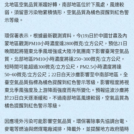
北地區空氣品質漸趨好轉，南部地區位於下風處，風速較
弱，須留意污染物累積情形，空氣品質為橘色提醒到紅色警
示等級。
環保署表示，根據最新觀測資料，今(19)日於中國甘肅及內
蒙地區觀測PM10小時濃度達2800微克/立方公尺，預估21日
晚間起將隨東北季風增強或大陸冷氣團南下影響臺灣空氣品
質，北部地區PM10小時濃度將達250~300微克/立方公尺，
短時間可能超過300微克/立方公尺，PM2.5小時濃度將達
50~60微克/立方公尺；22日白天沙塵影響至中南部地區，全
臺空氣品質指標為橘色提醒到紅色警示等級，影響程度將視
東北季風強度及上游降雨強度而有所變化。預報這波沙塵將
於23日白天逐漸緩和，不過南部地區風速較弱，空氣品質為
橘色提醒到紅色警示等級。
因應境外污染可能影響空氣品質，環保署除事先協調台電、
麥電等燃油與燃煤電廠減排，降載外，並提醒地方政府隨時