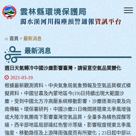
跳
到
主
要
內
容
:::
首頁
>
最新消息
區
最新消息
塊
週日天氣轉冷中國沙塵影響臺灣，請留意空氣品質變化
2021-03-19
根據最新觀測資料、中央氣象局氣象預報及空氣品質模式模
擬資料，中國甘肅及內蒙地區今(19)日持續出現大範圍沙
塵，受到中國北方冷高壓系統移動影響，沙塵逐漸向東及向
南傳輸。環保署研判，中國沙塵21日晚間將隨東北季風增強
或大陸冷氣團南下影響臺灣空氣品質，全臺多為橘色提醒等
級，西半部地區局部達紅色警示等級，影響程度視東北季風
強度、移動路徑及上游降雨強度而有所變化；23日起中部以