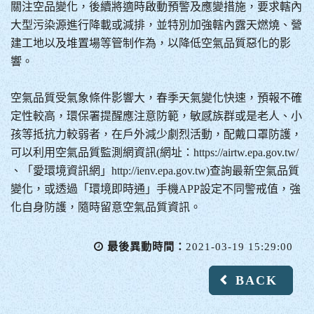
關注空品變化，後續將適時啟動預警及應變措施，要求轄內
大型污染源進行降載或減排，並特別加強轄內露天燃燒、營
建工地以及堆置場等管制作為，以降低空氣品質惡化的影
響。
空氣品質受氣象條件影響大，春季天氣變化快速，預報不確
定性較高，環保署提醒應注意防範，敏感族群或是老人、小
孩等抵抗力較弱者，在戶外減少劇烈活動，配戴口罩防護，
可以利用空氣品質監測網資訊(網址：https://airtw.epa.gov.tw/
、「愛環境資訊網」http://ienv.epa.gov.tw)查詢最新空氣品質
變化，或透過「環境即時通」手機APP設定不同警戒值，強
化自身防護，隨時留意空氣品質資訊。
最後異動時間：
2021-03-19 15:29:00
BACK