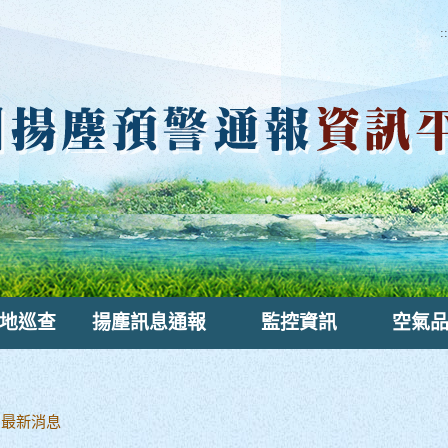
::
地巡查
揚塵訊息通報
監控資訊
空氣
>
最新消息