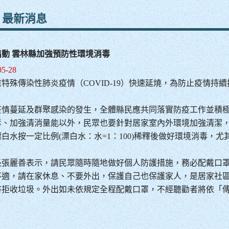
facebook
youtube
line
最新消息
出動 雲林縣加強預防性環境消毒
05-28
特殊傳染性肺炎疫情（COVID-19）快速延燒，為防止疫情
疫情蔓延及群聚感染的發生，全體縣民應共同落實防疫工作並積
毒、加強清消量能以外，民眾也要針對居家室內外環境加強清潔
白水按一定比例(漂白水：水=1：100)稀釋後做好環境消毒，
長張麗善表示，請民眾隨時隨地做好個人防護措施，務必配戴口
不適，請在家休息、不要外出，保護自己也保護家人，是居家社
拒收垃圾。外出如未依規定全程配戴口罩，不經聽勸者將依「傳染病防