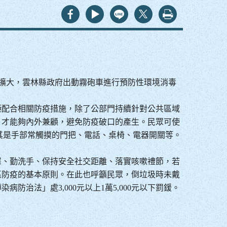
x
列印
持續擴大，雲林縣政府出動霧砲車進行預防性環境消毒
極配合相關防疫措施，除了公部門持續針對公共區域
，才能夠內外兼顧，避免防疫破口的產生。民眾可使
尤其是手部常觸摸的門把、電話、桌椅、電器開關等。
罩、勤洗手、保持安全社交距離、落實咳嗽禮節，若
區防疫的基本原則。在此也呼籲民眾，倒垃圾時未戴
治法」處3,000元以上1萬5,000元以下罰鍰。