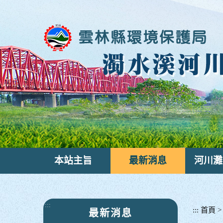
跳
到
主
要
內
容
區
塊
本站主旨
最新消息
河川灘
:::
:::
首頁
最新消息