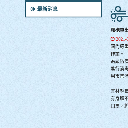
最新消息
霧砲車
2021-
國內嚴重
作業。
為嚴防
進行消
用市售漂
雲林縣
有身體
口罩，將